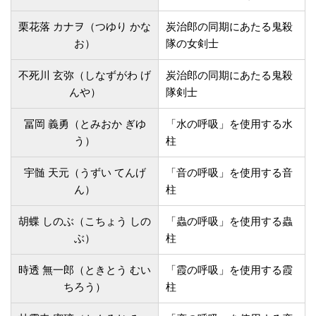
栗花落 カナヲ（つゆり かな
炭治郎の同期にあたる鬼殺
お）
隊の女剣士
不死川 玄弥（しなずがわ げ
炭治郎の同期にあたる鬼殺
んや）
隊剣士
冨岡 義勇（とみおか ぎゆ
「水の呼吸」を使用する水
う）
柱
宇髄 天元（うずい てんげ
「音の呼吸」を使用する音
ん）
柱
胡蝶 しのぶ（こちょう しの
「蟲の呼吸」を使用する蟲
ぶ）
柱
時透 無一郎（ときとう むい
「霞の呼吸」を使用する霞
ちろう）
柱