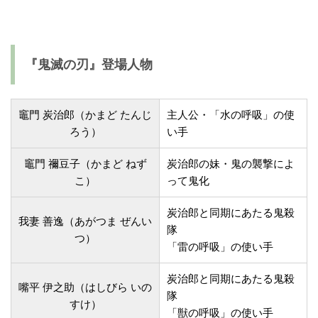
『鬼滅の刃』登場人物
竈門 炭治郎（かまど たんじ
主人公・「水の呼吸」の使
ろう）
い手
竈門 禰豆子（かまど ねず
炭治郎の妹・鬼の襲撃によ
こ）
って鬼化
炭治郎と同期にあたる鬼殺
我妻 善逸（あがつま ぜんい
隊
つ）
「雷の呼吸」の使い手
炭治郎と同期にあたる鬼殺
嘴平 伊之助（はしびら いの
隊
すけ）
「獣の呼吸」の使い手