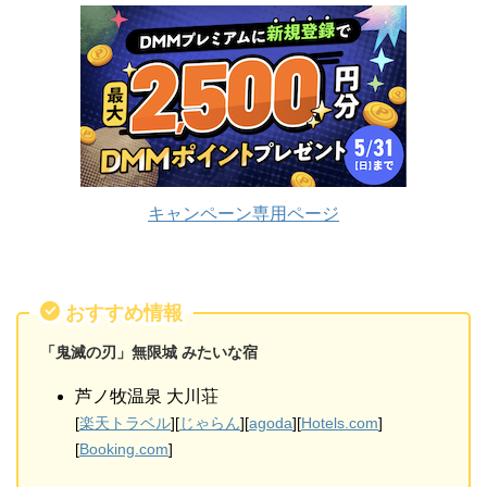
キャンペーン専用ページ
おすすめ情報
「鬼滅の刃」無限城 みたいな宿
芦ノ牧温泉 大川荘
[
楽天トラベル
][
じゃらん
][
agoda
][
Hotels.com
]
[
Booking.com
]