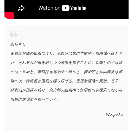
あらすじ
鬼舞辻無惨の策略により、鬼殺隊は鬼の本拠地・無限城へ落とさ
れ、それぞれが鬼を討ちつつ無惨を探すことに。胡蝶しのぶは姉
の仇・童磨と、善逸は元兄弟子・獪岳と、炭治郎と冨岡義勇は煉
獄の仇・猗窩座と激戦を繰り広げる。産屋敷耀哉の死後、息子・
輝利哉が指揮を執り、愈史郎の血気術で無限城内を探索しながら
無惨の居場所を探っていく。
Wikipedia