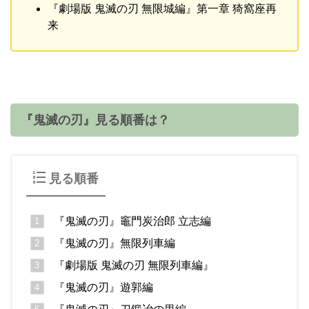
『劇場版 鬼滅の刃 無限城編』第一章 猗窩座再
来
『鬼滅の刃』見る順番は？
見る順番
『鬼滅の刃』竈門炭治郎 立志編
『鬼滅の刃』無限列車編
『劇場版 鬼滅の刃 無限列車編』
『鬼滅の刃』遊郭編