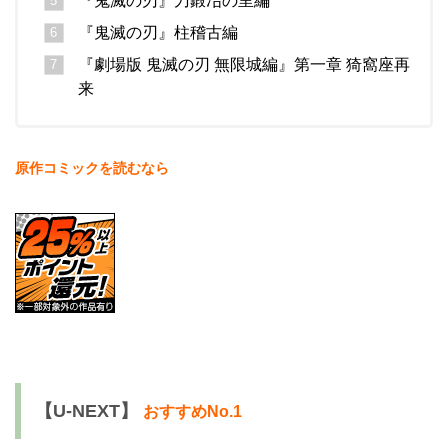
『鬼滅の刃』刀鍛冶の里編
『鬼滅の刃』柱稽古編
『劇場版 鬼滅の刃 無限城編』第一章 猗窩座再
来
原作コミックを読むなら
【U-NEXT】
おすすめNo.1