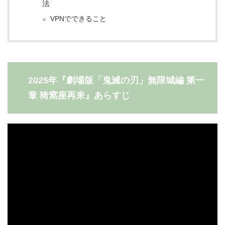
法
VPNでできること
2025年『劇場版「鬼滅の刃」無限城編 第一
章 猗窩座再来』あらすじ