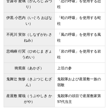
甘露寺 蜜璃（かんろじ みつ
「恋の呼吸」を使用する恋
り）
柱
伊黒 小芭内（いぐろ おばな
「蛇の呼吸」を使用する蛇
い）
柱
不死川 実弥（しなずがわ さ
「風の呼吸」を使用する風
ねみ）
柱
悲鳴嶼 行冥（ひめじま ぎょ
「岩の呼吸」を使用する岩
うめい）
柱
猗窩座（あかざ）
上弦の参
鬼舞辻 無惨（きぶつじ むざ
鬼殺隊および産屋敷一族の
ん）
宿敵
産屋敷 耀哉（うぶやしき か
鬼殺隊の頭目で産屋敷家第
がや）
97代当主