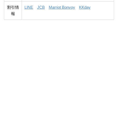
割引情
LINE
JCB
Marriot Bonvoy
KKday
報